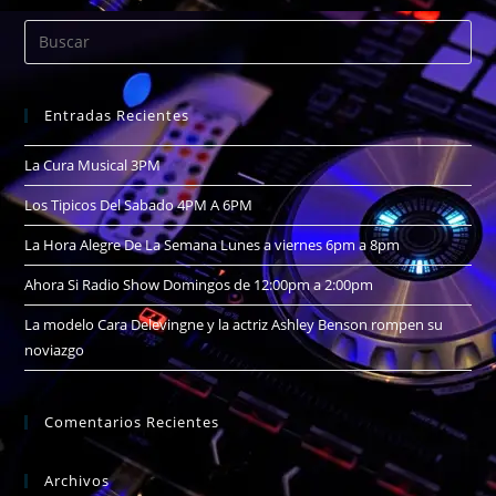
Entradas Recientes
La Cura Musical 3PM
Los Tipicos Del Sabado 4PM A 6PM
La Hora Alegre De La Semana Lunes a viernes 6pm a 8pm
Ahora Si Radio Show Domingos de 12:00pm a 2:00pm
La modelo Cara Delevingne y la actriz Ashley Benson rompen su
noviazgo
Comentarios Recientes
Archivos