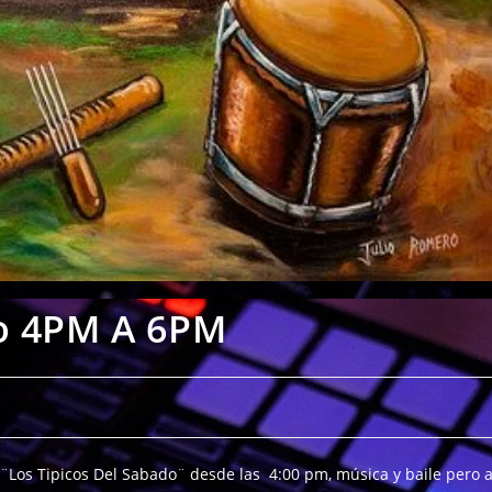
do 4PM A 6PM
 ¨Los Tipicos Del Sabado¨ desde las 4:00 pm, música y baile pero 